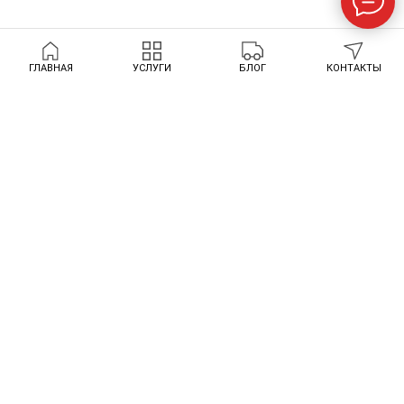
ГЛАВНАЯ
УСЛУГИ
БЛОГ
КОНТАКТЫ
КОНТАКТЫ
Позвоните или напишите в мессенджер
+380986606763
Украина
+447882312877
Англия
officemycompanyuk@gmail.com